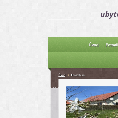
ubyt
Úvod
Fotoa
Úvod
Fotoalbum