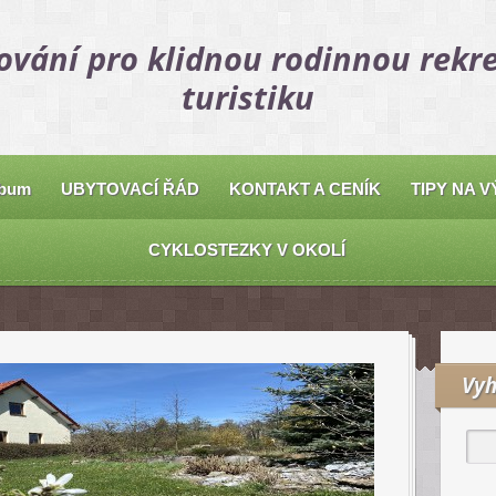
ování pro klidnou rodinnou rekre
turistiku
lbum
UBYTOVACÍ ŘÁD
KONTAKT A CENÍK
TIPY NA V
CYKLOSTEZKY V OKOLÍ
Vyh