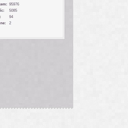
kem:
95976
íc:
5085
:
94
ine:
2