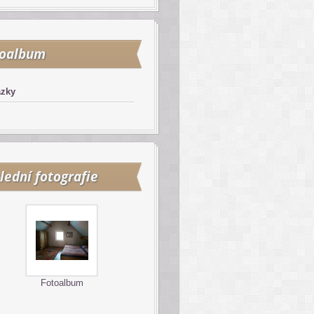
toalbum
azky
lední fotografie
Fotoalbum