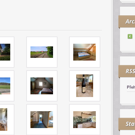
Arc
RS
Přeh
Sta