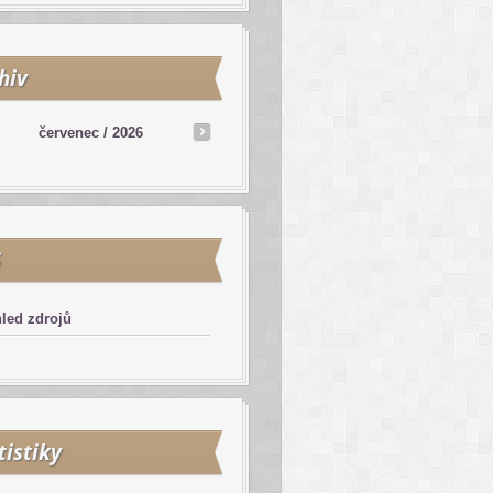
hiv
červenec / 2026
S
led zdrojů
tistiky