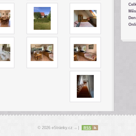
Cel
Měs
Den
Onl
© 2026 eStránky.cz
|
RSS