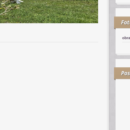
Fo
obr
Pos