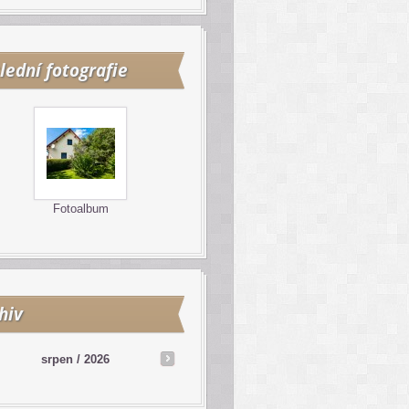
lední fotografie
Fotoalbum
hiv
srpen / 2026