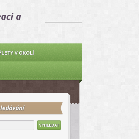
aci a
ÝLETY V OKOLÍ
ledávání