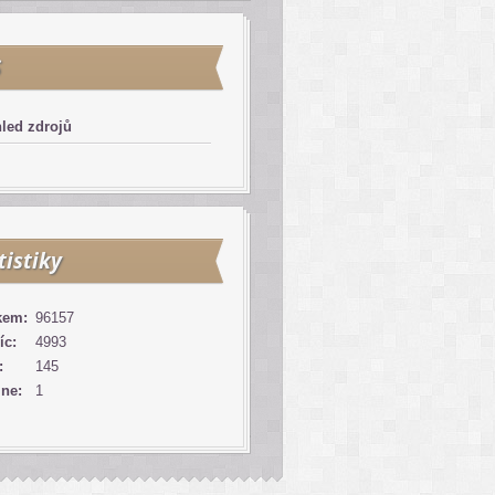
S
led zdrojů
tistiky
kem:
96157
íc:
4993
:
145
ine:
1