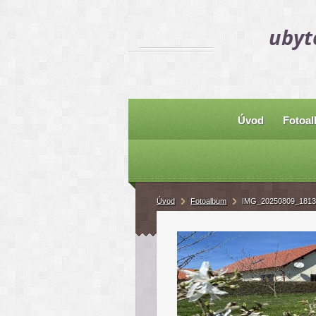
ubyt
Úvod
Fotoa
Úvod
Fotoalbum
IMG_20250809_1813