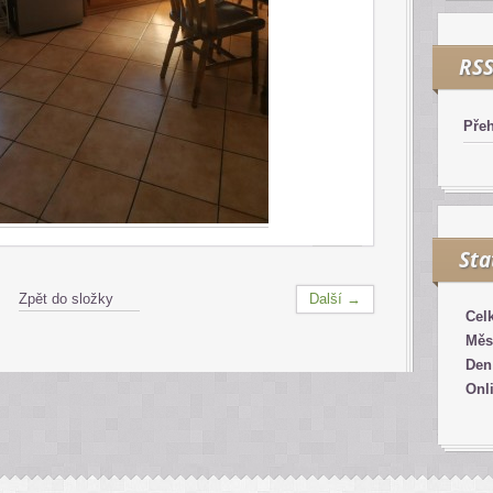
RS
Přeh
Sta
Zpět do složky
Další →
Cel
Měs
Den
Onl