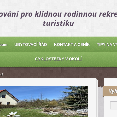
ování pro klidnou rodinnou rekre
turistiku
lbum
UBYTOVACÍ ŘÁD
KONTAKT A CENÍK
TIPY NA V
CYKLOSTEZKY V OKOLÍ
49
Vyh